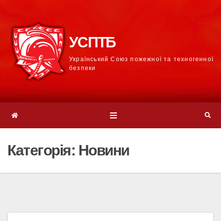
УСПТБ
Український Союз пожежної та техногенної
безпеки
Категорія:
Новини