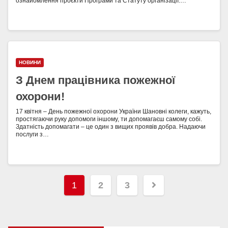
ознайомлення проєкти Програми та Статуту організації.…
НОВИНИ
З Днем працівника пожежної
охорони!
17 квітня – День пожежної охорони України Шановні колеги, кажуть,
простягаючи руку допомоги іншому, ти допомагаєш самому собі.
Здатність допомагати – це один з вищих проявів добра. Надаючи
послуги з…
1
2
3