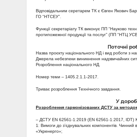
Відповідальним серетарем ТК є Євген Якович Баран
ГО “НТСЕУ”.
Функції секретаріату ТК виконує ПП “Науково техн
протипожежної продукції та послуг” (ПП “НТЦ УС
Поточні роб
Назва проєкту національного НД і вид роботи з на
Джерела небезпеки виникнення надзвичайних ситу
Розроблення національного НД.
Номер теми – 1405.2.1.1-2017.
Триває розроблення Технічного завдання.
У доробк
Розроблення гармонізованих ДСТУ за методом
– ДСТУ EN 62561-1:2019 (EN 62561-1:2017, IDT) 
1: Вимоги до з’єднувальних компонентів. Чинний в
«Укренерго»;