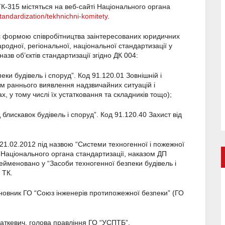
 ТК-315 містяться на веб-сайті Національного органа
standardization/tekhnichni-komitety
.
є формою співробітництва заінтересованих юридичних
ародної, регіональної, національної стандартизації у
назв об’єктів стандартизації згідно ДК 004:
еки будівель і споруд”. Код 91.120.01 Зовнішній і
тем раннього виявлення надзвичайних ситуацій і
х, у тому числі їх устатковання та складників тощо);
 блискавок будівель і споруд”. Код 91.120.40 Захист від
21.02.2012 під назвою “Системи техногенної і пожежної
м Національного органа стандартизації, наказом ДП
йменовано у “Засоби техногенної безпеки будівель і
 ТК.
новник ГО “Союз інженерів протипожежної безпеки” (ГО
аткевич, голова правління ГО “УСПТБ”.