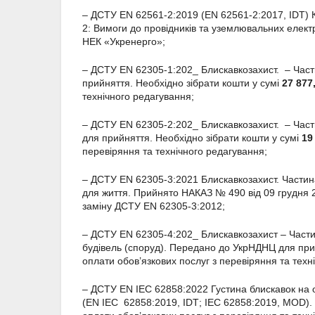
– ДСТУ EN 62561-2:2019 (EN 62561-2:2017, IDT) 
2: Вимоги до провідників та уземлювальних електр
НЕК «Укренерго»;
– ДСТУ EN 62305-1:202_ Блискавкозахист. – Час
прийняття. Необхідно зібрати кошти у сумі
27 877
технічного редагування;
– ДСТУ EN 62305-2:202_ Блискавкозахист. – Час
для прийняття. Необхідно зібрати кошти у сумі
19
перевіряння та технічного редагування;
– ДСТУ EN 62305-3:2021 Блискавкозахист. Частина
для життя. Прийнято НАКАЗ № 490 від 09 грудня 2
заміну ДСТУ EN 62305-3:2012;
– ДСТУ EN 62305-4:202_ Блискавкозахист – Частин
будівель (споруд). Передано до УкрНДНЦ для прий
оплати обов’язкових послуг з перевіряння та техн
– ДСТУ EN ІЕС 62858:2022 Густина блискавок на о
(EN ІЕС 62858:2019, IDТ; ІЕС 62858:2019, MOD).