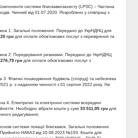
Компоненти системи блискавкозахисту (LPSC) – Частина
одів. Чинний від 01.07.2020. Розроблено у співпраці з
тина 1: Загальні положення. Передано до УкрНДНЦ для
,20 грн
для оплати обов’язкових послуг з перевіряння та
тина 2: Порядкування ризиками. Передано до УкрНДНЦ
 276,79
грн
для оплати обов’язкових послуг з
 3. Фізичні пошкодження будівель (споруд) та небезпека
021 р. з наданням чинності з 01 серпня 2022 року. На
а 4: Електричні та електронні системи всередині
няття. Необхідно зібрати кошти у сумі
33 511,95
грн
для
ічного редагування;
снові системи локації блискавок. Загальні положення.
 Прийнято НАКАЗ від 10.08.2023 №193. Кошти для