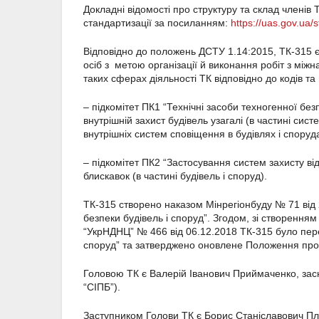
Докладні відомості про структуру та склад членів
стандартизації за посиланням:
https://uas.gov.ua/
Відповідно до положень ДСТУ 1.14:2015, ТК-315 
осіб з метою організації й виконання робіт з міжн
таких сферах діяльності ТК відповідно до кодів та 
– підкомітет ПК1 “Технічні засоби техногенної безп
внутрішній захист будівель узагалі (в частині сис
внутрішніх систем сповіщення в будівлях і споруда
– підкомітет ПК2 “Застосування систем захисту від
блискавок (в частині будівель і споруд).
ТК-315 створено наказом Мінрегіонбуду № 71 від 
безпеки будівель і споруд”. Згодом, зі створення
“УкрНДНЦ” № 466 від 06.12.2018 ТК-315 було пере
споруд” та затверджено оновлене Положення про
Головою ТК є Валерій Іванович Приймаченко, зас
“СІПБ”).
Заступником Голови ТК є Борис Станіславович Пл