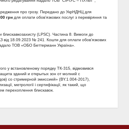
нічного редагування надало ТОВ “СІРІУС – ПУЛЬТ”;
ередження про грозу. Передано до УкрНДНЦ для
,00
грн
для оплати обов’язкових послуг з перевіряння та
 блискавкозахисту (LPSC). Частина 8. Вимоги до
З від 18.09.2023 № 241. Кошти для оплати обов’язкових
 надало ТОВ «ОБО Беттерманн Україна».
того у встановленому порядку ТК-315, відмовився
щита зданий и открытых зон от молний с
в) со стримерной эмиссией» (BY.1.004-2017),
ції, метрології і сертифікації, як такий, що
тем перехоплення блискавок.