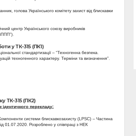
ник, голова Українського комітету захист від блискавки
ічний центр Українського союзу виробників
ВППП”).
оти у ТК-315 (ПК1)
ціональної стандартизації – “Техногенна безпека.
ацій техногенного характеру. Терміни та визначення”.
у ТК-315 (ПК2)
 ідентичного перекладу:
Компоненти системи блискавкозахисту (LPSC) – Частина
ід 01.07.2020. Розроблено у співпраці з НЕК