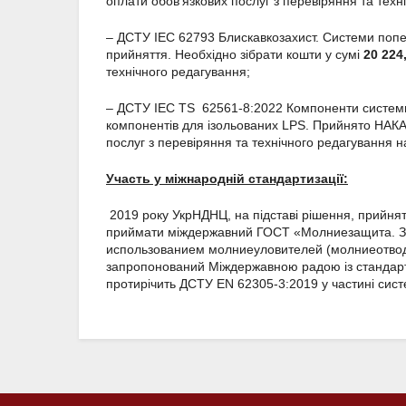
оплати обов’язкових послуг з перевіряння та тех
– ДСТУ IEC 62793 Блискавкозахист. Системи поп
прийняття. Необхідно зібрати кошти у сумі
20 224
технічного редагування;
– ДСТУ IEC TS 62561-8:2022 Компоненти системи
компонентів для ізольованих LPS. Прийнято НАКА
послуг з перевіряння та технічного редагування
Участь у міжнародній стандартизації:
2019 року УкрНДНЦ, на підставі рішення, прийня
приймати міждержавний ГОСТ «Молниезащита. За
использованием молниеуловителей (молниеотводо
запропонований Міждержавною радою із стандартиза
протирічить ДСТУ EN 62305-3:2019 у частині сис