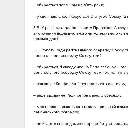
– обирається терміном на п’ять років;
– у своїй діяльності керується Статутом Союзу т
3.5. У разі надходження запиту Правління Союзу
виключення індивідуального чи колективного член
рекомендації.
3.6. Роботу Ради регіонального осередку Союзу о
регіонального осередку Союзу, який:
– обирається зі складу членів Ради регіональног
регіонального осередку Союзу терміном на п’ять р
– відкриває Конференції регіонального осередку;
– веде засідання Ради регіонального осередку;
– має право вирішального голосу при рівній кілько
регіонального осередку;
– щоквартально подає звіти про роботу регіонал