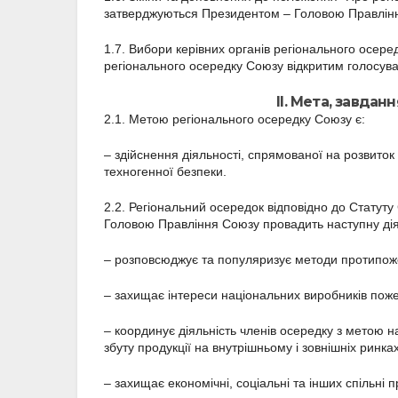
затверджуються Президентом – Головою Правлін
1.7. Вибори керівних органів регіонального осер
регіонального осередку Союзу відкритим голосув
ІІ. Мета, завдан
2.1. Метою регіонального осередку Союзу є:
– здійснення діяльності, спрямованої на розвиток
техногенної безпеки.
2.2. Регіональний осередок відповідно до Стату
Головою Правління Союзу провадить наступну дія
– розповсюджує та популяризує методи протипоже
– захищає інтереси національних виробників поже
– координує діяльність членів осередку з метою 
збуту продукції на внутрішньому і зовнішніх ринках
– захищає економічні, соціальні та інших спільні п