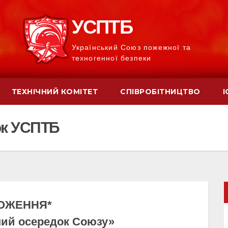
УСПТБ
Український Союз пожежної та
техногенної безпеки
ТЕХНІЧНИЙ КОМІТЕТ
СПІВРОБІТНИЦТВО
І
ок УСПТБ
ОЖЕННЯ*
ний осередок Союзу»