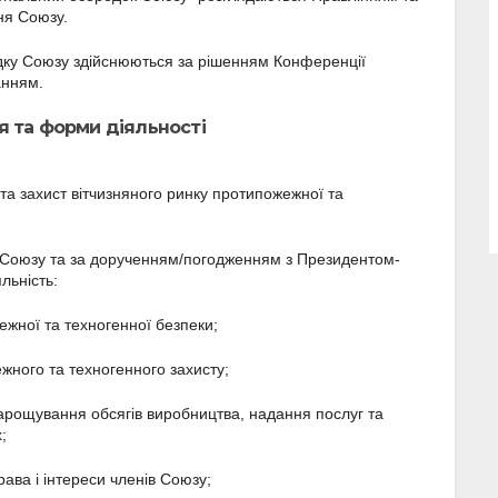
ня Союзу.
едку Союзу здійснюються за рішенням Конференції
анням.
ня та форми діяльності
 та захист вітчизняного ринку протипожежної та
ту Союзу та за дорученням/погодженням з Президентом-
льність:
жної та техногенної безпеки;
жного та техногенного захисту;
нарощування обсягів виробництва, надання послуг та
;
рава і інтереси членів Союзу;