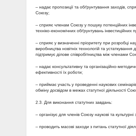
– надає пропозиції та обґрунтування заходів, сп
Союзу;
– сприяє членам Союзу у пошуку потенційних інвес
техніко-економічних обґрунтувань інвестиційних пр
– сприяє у визначенні пріоритету при розробці на
виробництва новітніх технологій та устаткування д
підтримує ділове співробітництва між членами Со
– надає консультативну та організаційно-методи
ефективності їх роботи;
– приймає участь у проведенні наукових семінарів
обміну досвідом в межах статутної діяльності Сою
2.3. Для виконання статутних завдань:
– організує для членів Союзу наукові та культурні 
– проводить масові заходи з питань статутної діял