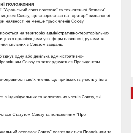
льні положення
ії “Український союз пожежної та техногенної безпеки”
вництвом Союзу, що створюється на території визначеної
при наявності не менше трьох членів Союзу.
ширюється на територію адміністративно-територіальних
ицтва з організаціями усіх форм власності, рухами та
ння спільних з Союзом завдань.
’єднує одну або декілька адміністративно-
 Правлінням Союзу та затверджуються Президентом –
івноправності своїх членів, що приймають участь у його
 з індивідуальних та колективних членів Союзу, які
ерується Статутом Союзу та положенням “Про
іональний осередок Союзу” розглядаються Правлінням та