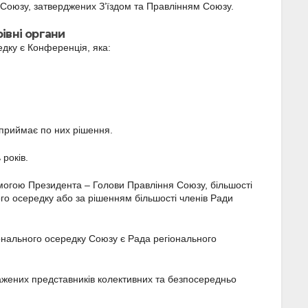
 Союзу, затверджених З’їздом та Правлінням Союзу.
ерівні органи
дку є Конференція, яка:
 приймає по них рішення.
 років.
могою Президента – Голови Правління Союзу, більшості
го осередку або за рішенням більшості членів Ради
нального осередку Союзу є Рада регіонального
важених представників колективних та безпосередньо