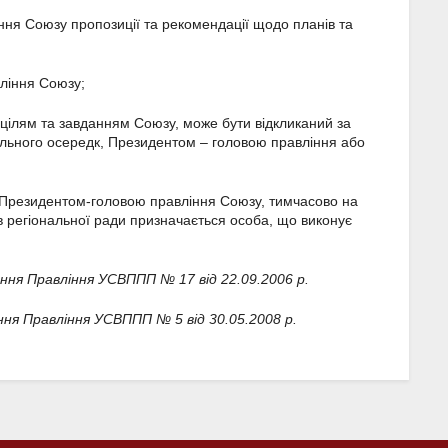
іння Союзу пропозиції та рекомендації щодо планів та
вління Союзу;
 цілям та завданням Союзу, може бути відкликаний за
ального осередк, Президентом – головою правління або
у Президентом-головою правління Союзу, тимчасово на
в регіональної ради призначається особа, що виконує
ння Правління УСВППП № 17 від 22.09.2006 р.
ня Правління УСВППП № 5 від 30.05.2008 р.