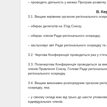
– проводить діяльність у межах Програм розвитку
ІІІ. К
3.1. Вищим керівним органом регіонального осере
– обирає делегатів на З’їзд Союзу;
– обирає членів Ради регіонального осередку;
– заслуховує звіт Ради регіонального осередку та
3.2. Чергова Конференція проводиться раз у п’ять
3.3. Позачергова Конференція проводиться за ви
членів Правління Союзу, Голови Ради регіонально
регіонального осередку.
3.4. Вищим виконавчо-розпорядчим органом регіо
осередку, яка:
– у своєму складі має від трьох до шести уповно
індивідуальних членів;