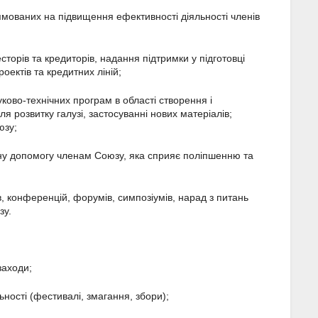
рямованих на підвищення ефективності діяльності членів
торів та кредиторів, надання підтримки у підготовці
оектів та кредитних ліній;
уково-технічних програм в області створення і
ля розвитку галузі, застосуванні нових матеріалів;
юзу;
чну допомогу членам Союзу, яка сприяє поліпшенню та
, конференцій, форумів, симпозіумів, нарад з питань
зу.
заходи;
ьності (фестивалі, змагання, збори);