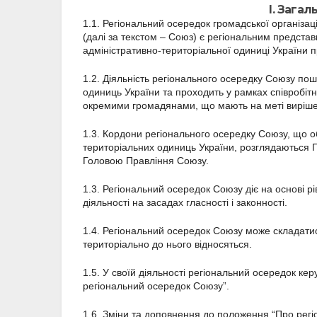
І. Зага
1.1. Регіональний осередок громадської організац
(далі за текстом – Союз) є регіональним предста
адміністративно-територіальної одиниці України 
1.2. Діяльність регіонального осередку Союзу по
одиниць України та проходить у рамках співробітн
окремими громадянами, що мають на меті виріше
1.3. Кордони регіонального осередку Союзу, що об
територіальних одиниць України, розглядаються
Головою Правління Союзу.
1.3. Регіональний осередок Союзу діє на основі р
діяльності на засадах гласності і законності.
1.4. Регіональний осередок Союзу може складатися
територіально до нього відносяться.
1.5. У своїй діяльності регіональний осередок к
регіональний осередок Союзу”.
1.6. Зміни та доповнення до положення “Про рег