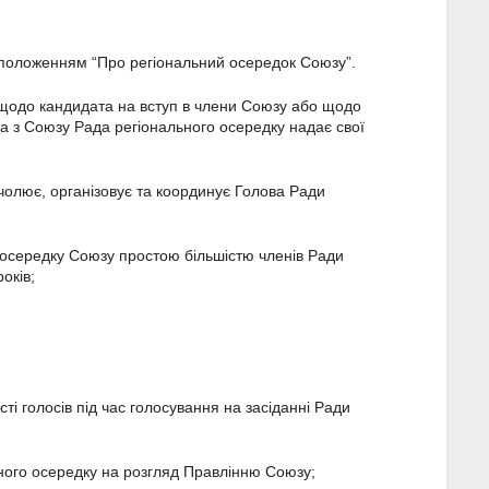
а положенням “Про регіональний осередок Союзу”.
 щодо кандидата на вступ в члени Союзу або щодо
а з Союзу Рада регіонального осередку надає свої
чолює, організовує та координує Голова Ради
о осередку Союзу простою більшістю членів Ради
оків;
сті голосів під час голосування на засіданні Ради
ьного осередку на розгляд Правлінню Союзу;