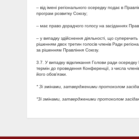
– від імені регіонального осередку подає в Правл
програм розвитку Союзу;
– має право дорадчого голосу на засіданнях Пра
– у випадку здійснення діяльності, що суперечить
рішенням двох третин голосів членів Ради регіон
за рішенням Правління Союзу.
3.7. У випадку відкликання Голови ради осередк
термін до проведення Конференції, з числа члені
його обов’язки.
* Зі змінами, затвердженими протоколом засіда
*Зі змінами, затвердженими протоколом засідан