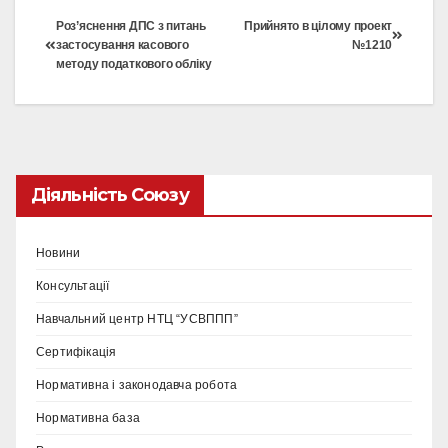
Роз’яснення ДПС з питань
Прийнято в цілому проект
застосування касового
№1210
методу податкового обліку
Діяльність Союзу
Новини
Консультації
Навчальний центр НТЦ “УСВППП”
Сертифікація
Нормативна і законодавча робота
Нормативна база