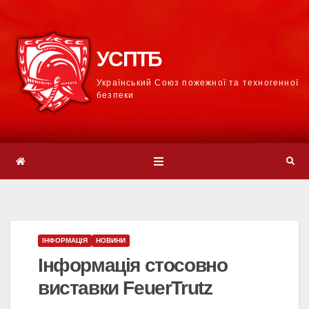
УСПТБ
Український Союз пожежної та техногенної
безпеки
ІНФОРМАЦІЯ
НОВИНИ
Інформація стосовно
виставки FeuerTrutz