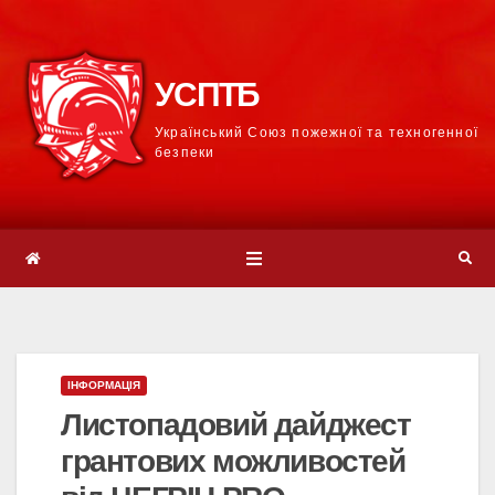
УСПТБ
Український Союз пожежної та техногенної
безпеки
ІНФОРМАЦІЯ
Листопадовий дайджест
грантових можливостей