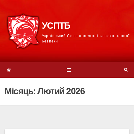
УСПТБ
Український Союз пожежної та техногенної
безпеки
Місяць:
Лютий 2026