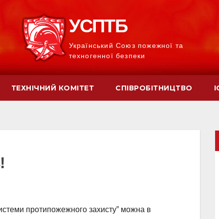
УСПТБ
Український Союз пожежної та
техногенної безпеки
ТЕХНІЧНИЙ КОМІТЕТ
СПІВРОБІТНИЦТВО
І
!
Системи протипожежного захисту” можна в